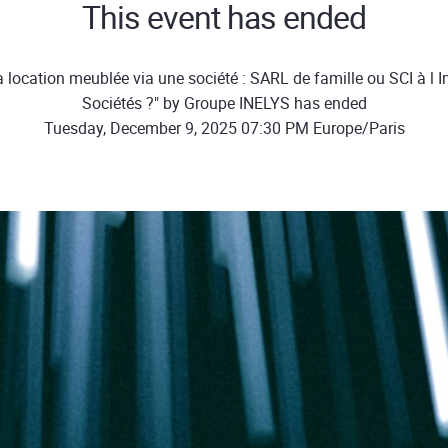
This event has ended
 location meublée via une société : SARL de famille ou SCI à l I
Sociétés ?" by Groupe INELYS has ended
Tuesday, December 9, 2025 07:30 PM Europe/Paris